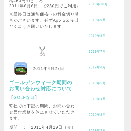
格450円のところ
2019年10月
2011年6月6日まで
230
円
でご利用いただけるキャンペーンを
※最終日は通常価格への料金切り替え設定の関係で230円に
合がございます。必ずApp Store 上の値段を確認してから
2019年9月
だくようお願いいたします
2019年8月
2019年7月
2019年6月
2011年4月27日
ゴールデンウィーク期間の
2019年5月
お問い合わせ対応について
【
GOLFな日
】
2019年4月
弊社では下記の期間、お問い合わ
せ受付業務を休止させていただき
2019年3月
ます。
期間 ： 2011年4月29日（金）
2019年2月