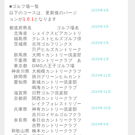
■ゴルフ場一覧
2025年4月
以下のコースは、更新後のバージ
ョンが
1.0.1
となります
2025年3月
都道府県名
ゴルフ場名
北海道
シェイクスピアカントリークラブ
福島県
クレストヒルズゴルフ倶楽部
2025年2月
茨城県
古河ゴルフリンクス
宍戸ヒルズカントリークラブ
群馬県
大間々カントリー倶楽部
2025年1月
千葉県
紫カントリークラブ あやめコース
東京都
GMG八王子ゴルフ場
神奈川県
大相模カントリークラブ
2024年12月
静岡県
掛川グリーンヒルカントリークラブ
愛知県
新城カントリー倶楽部
鳴海カントリークラブ
2024年11月
滋賀県
日野ゴルフ倶楽部
京都府
関西カントリークラブ
レイクフォレストリゾート
2024年10月
兵庫県
神有カントリー倶楽部
吉川ロイヤルゴルフクラブ
奈良県
春日台カントリークラブ
2024年9月
吉野カントリークラブ
和歌山県
橋本カントリークラブ