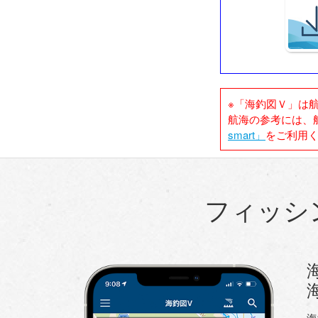
※「海釣図Ｖ」は
航海の参考には、
smart」
をご利用
フィッシ
海