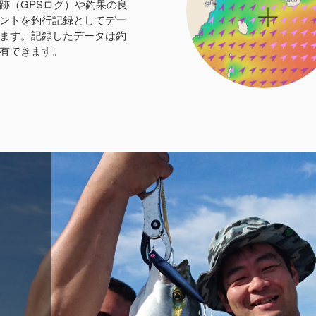
跡（GPSログ）や釣果の良
ントを釣行記録としてデー
ます。記録したデータは釣
有できます。