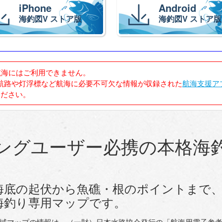
iPhone
Android
海釣図V ストア版
海釣図V ストア版
航海にはご利用できません。
航路や灯浮標など航海に必要不可欠な情報が収録された
航海支援アプ
ください。
ングユーザー必携の本格海
海底の起伏から魚礁・根のポイントまで
海釣り専用マップです。
域マップの情報は、（一財）日本水路協会発行の「航海用電子参考図 