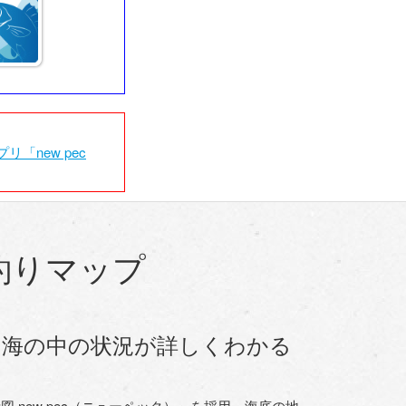
リ「new pec
釣りマップ
、海の中の状況が詳しくわかる
new pec（ニューペック）」を採用。海底の地