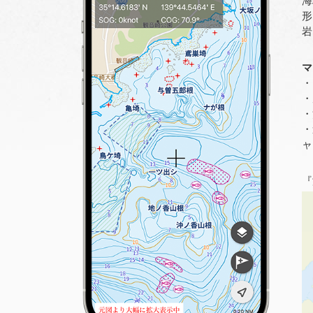
形
岩
マ
・
・
・
・
ャ
『