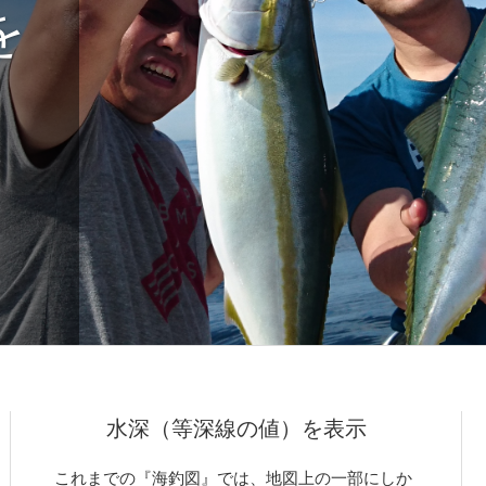
を
水深（等深線の値）を表示
これまでの『海釣図』では、地図上の一部にしか