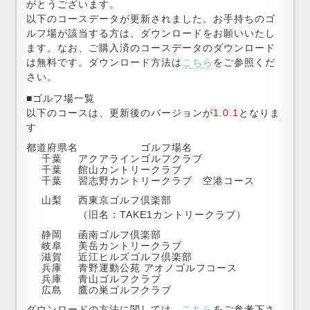
がとうございます。
以下のコースデータが更新されました。お手持ちのゴ
ルフ場が該当する方は、ダウンロードをお願いいたし
ます。なお、ご購入済のコースデータのダウンロード
は無料です。ダウンロード方法は
こちら
をご参照くだ
さい。
■ゴルフ場一覧
以下のコースは、更新後のバージョンが
1.0.1
となりま
す
都道府県名
ゴルフ場名
千葉
アクアラインゴルフクラブ
千葉
館山カントリークラブ
千葉
習志野カントリークラブ 空港コース
西東京ゴルフ倶楽部
山梨
（旧名：TAKE1カントリークラブ）
静岡
函南ゴルフ倶楽部
岐阜
美岳カントリークラブ
滋賀
近江ヒルズゴルフ倶楽部
兵庫
青野運動公苑 アオノゴルフコース
兵庫
青山ゴルフクラブ
広島
鷹の巣ゴルフクラブ
ダウンロードの方法に関しては、
こちら
をご参考下さ