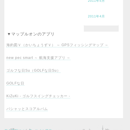
2011年5月
2011年4月
▼マップルオンのアプリ
海釣図Ｖ（かいちょうずＶ） ～ GPSフィッシングマップ ～
new pec smart ～ 航海支援アプリ ～
ゴルフな日Su（GOLFな日Su）
GOLFな日
KiZuKi - ゴルフスイングチェッカー -
パシャッとスコアルバム