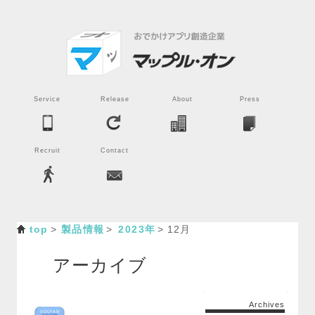
Service
Release
About
Press
Recruit
Contact
top
製品情報
2023年
12月
アーカイブ
Archives