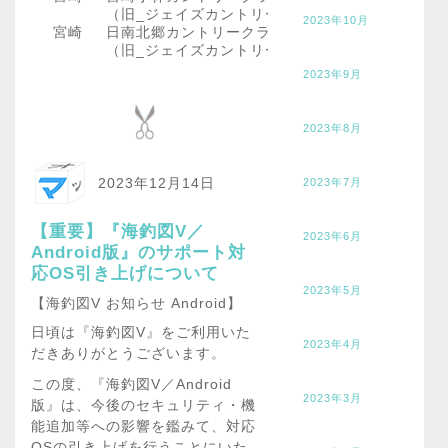
（旧_ジェイズカントリークラブ小林コース）
2023年10月
宮崎
日南北郷カントリークラブ
（旧_ジェイズカントリークラブ日南コース）
2023年9月
2023年8月
2023年12月14日
2023年7月
【重要】『海釣図V／
2023年6月
Android版』のサポート対
応OS引き上げについて
2023年5月
【海釣図V お知らせ Android】
日頃は『海釣図V』をご利用いた
2023年4月
だきありがとうございます。
この度、『海釣図V／Android
2023年3月
版』は、今後のセキュリティ・機
能追加等への影響を鑑みて、対応
OSの引き上げを行うことにいた