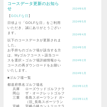
コースデータ更新のお知ら
せ
2024年6月
【
GOLFな日
】
2024年5月
日頃より「GOLFな日」をご利用
いただき、誠にありがとうござい
ます。
2024年4月
以下のコースデータが更新されま
した。
2024年3月
お手持ちのゴルフ場が該当する方
は、Myゴルフコース＞該当コー
スを選択＞ゴルフ場詳細情報から
2024年2月
コースの再ダウンロードをお願い
いたします。
2024年1月
■ゴルフ場一覧
都道府県名
ゴルフ場名
2023年12月
兵庫
ローズウッドゴルフクラブ
岡山
ザ・オークレットゴルフクラブ
三重
長島スポーツランド ガーデンゴルフコース
2023年11月
（旧_長島スポーツランド）
宮崎
宮崎小林カントリークラブ