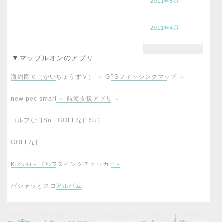
2011年5月
2011年4月
▼マップルオンのアプリ
海釣図Ｖ（かいちょうずＶ） ～ GPSフィッシングマップ ～
new pec smart ～ 航海支援アプリ ～
ゴルフな日Su（GOLFな日Su）
GOLFな日
KiZuKi - ゴルフスイングチェッカー -
パシャッとスコアルバム