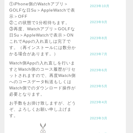
①iPhone側のWatchアプリ＞
2023年10月
GOLFな日Su＞AppleWatchで表
示＞OFF
②この状態で1分程待ちます。
2023年9月
③再度、Watchアプリ＞GOLFな
日Su＞AppleWatchで表示＞ON
2023年8月
これでAppの入れ直しは完了で
す。（再インストールには数分か
かる場合があります。）
2023年7月
Watch側Appの入れ直しを行いま
すとWatch側のコース履歴がリセ
2023年6月
ットされますので、再度Watch側
へのコースデータ転送もしくは
2023年5月
Watch側でのダウンロード操作が
必要となります。
2023年4月
お手数をお掛け致しますが、どう
ぞ、よろしくお願い申し上げま
す。
2023年3月