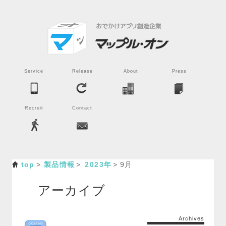
Service
Release
About
Press
Recruit
Contact
top
製品情報
2023年
9月
アーカイブ
Archives