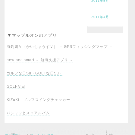
2011年5月
2011年4月
▼マップルオンのアプリ
海釣図Ｖ（かいちょうずＶ） ～ GPSフィッシングマップ ～
new pec smart ～ 航海支援アプリ ～
ゴルフな日Su（GOLFな日Su）
GOLFな日
KiZuKi - ゴルフスイングチェッカー -
パシャッとスコアルバム