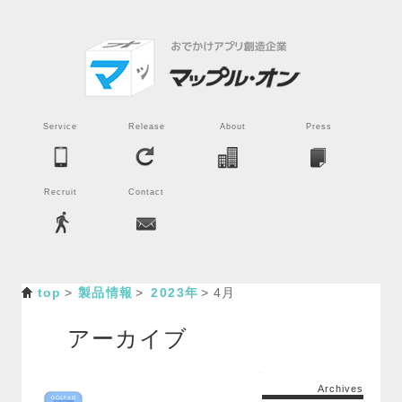
Service
Release
About
Press
Recruit
Contact
top
製品情報
2023年
4月
アーカイブ
Archives