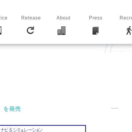
ice
Release
About
Press
Recru
日」を発売