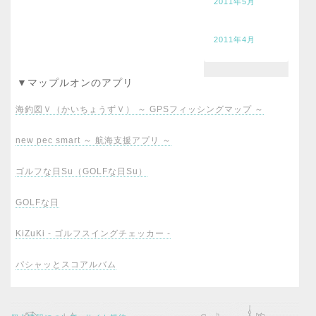
2011年5月
2011年4月
▼マップルオンのアプリ
海釣図Ｖ（かいちょうずＶ） ～ GPSフィッシングマップ ～
new pec smart ～ 航海支援アプリ ～
ゴルフな日Su（GOLFな日Su）
GOLFな日
KiZuKi - ゴルフスイングチェッカー -
パシャッとスコアルバム