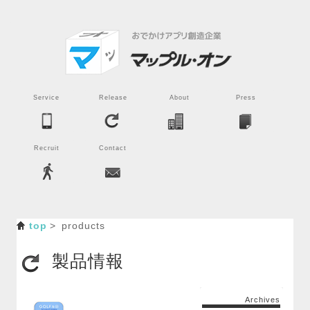
Service
Release
About
Press
Recruit
Contact
top
products
製品情報
Archives