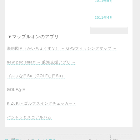
2011年5月
2011年4月
▼マップルオンのアプリ
海釣図Ｖ（かいちょうずＶ） ～ GPSフィッシングマップ ～
new pec smart ～ 航海支援アプリ ～
ゴルフな日Su（GOLFな日Su）
GOLFな日
KiZuKi - ゴルフスイングチェッカー -
パシャッとスコアルバム