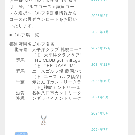
お手持ちのゴルフ場が該当する方
は、Myゴルフコース＞該当コー
スを選択＞ゴルフ場詳細情報から
2025年2月
コースの再ダウンロードをお願い
いたします。
2025年1月
■ゴルフ場一覧
都道府県名
ゴルフ場名
2024年12月
北海道
太平洋クラブ 札幌コース
（旧_太平洋クラブ＆アソシエイツ札幌コース）
群馬
THE CLUB golf village
2024年11月
（旧_THE RAYSUM）
群馬
エースゴルフ場 藤岡パブリックコース
（旧_エースゴルフ倶楽部 藤岡コース）
2024年10月
千葉
赤とんぼカントリークラブ 成田空港コース
（旧_神崎カントリー倶楽部）
滋賀
名神八日市カントリークラブ
2024年9月
沖縄
シギラベイカントリークラブ
2024年8月
2024年7月