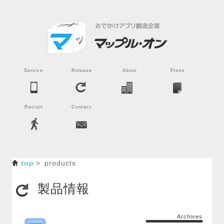
Service
Release
About
Press
Recruit
Contact
top
products
製品情報
Archives