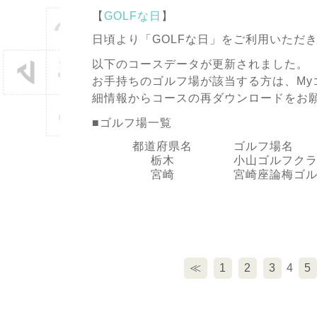
【
GOLFな日
】
日頃より「GOLFな日」をご利用いただ
以下のコースデータが更新されました。
お手持ちのゴルフ場が該当する方は、My
細情報からコースの再ダウンロードをお
■ゴルフ場一覧
都道府県名
ゴルフ場名
栃木
小山ゴルフク
宮崎
宮崎座論梅ゴ
≪
1
2
3
4
5