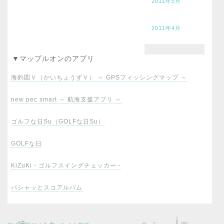
2011年5月
2011年4月
▼マップルオンのアプリ
海釣図Ｖ（かいちょうずＶ） ～ GPSフィッシングマップ ～
new pec smart ～ 航海支援アプリ ～
ゴルフな日Su（GOLFな日Su）
GOLFな日
KiZuKi - ゴルフスイングチェッカー -
パシャッとスコアルバム