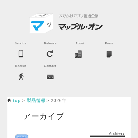
Service
Release
About
Press
Recruit
Contact
top
製品情報
2026年
アーカイブ
Archives