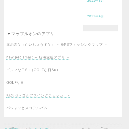
2011年5月
2011年4月
▼マップルオンのアプリ
海釣図Ｖ（かいちょうずＶ） ～ GPSフィッシングマップ ～
new pec smart ～ 航海支援アプリ ～
ゴルフな日Su（GOLFな日Su）
GOLFな日
KiZuKi - ゴルフスイングチェッカー -
パシャッとスコアルバム