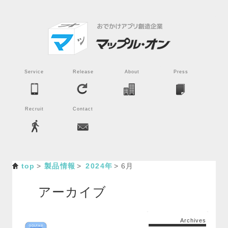
Service
Release
About
Press
Recruit
Contact
top
製品情報
2024年
6月
アーカイブ
Archives