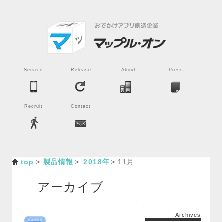
Service
Release
About
Press
Recruit
Contact
top
製品情報
2018年
11月
アーカイブ
Archives