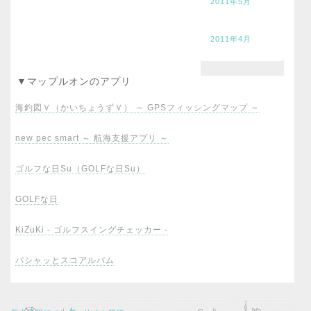
2011年5月
2011年4月
▼マップルオンのアプリ
海釣図Ｖ（かいちょうずＶ） ～ GPSフィッシングマップ ～
new pec smart ～ 航海支援アプリ ～
ゴルフな日Su（GOLFな日Su）
GOLFな日
KiZuKi - ゴルフスイングチェッカー -
パシャッとスコアルバム