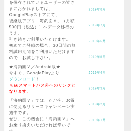
を保存されているユーザーの皆さ
まにおかれましては、
2019年8月
GooglePlayストアにて、
後継版アプリ「海釣図Ｖ」（月額
2019年7月
500円（税込））へデータ移行の
うえ、
引き続きご利用いただけます。
2019年6月
初めてご登録の場合、30日間の無
料試用期間をご利用いただけます
2019年5月
ので、お試し下さい。
★海釣図Ｖ／Android版★
今すぐ、GooglePlayより
2019年4月
ダウンロード
！
※auスマートパス外へのリンクと
2019年3月
なります。
「海釣図Ｖ」では、ただ今、お得
2019年2月
に使えるリリースキャンペーン実
施中です。
ぜひ、この機会に「海釣図Ｖ」へ
2019年1月
お乗り換えいただければ幸いで
す。