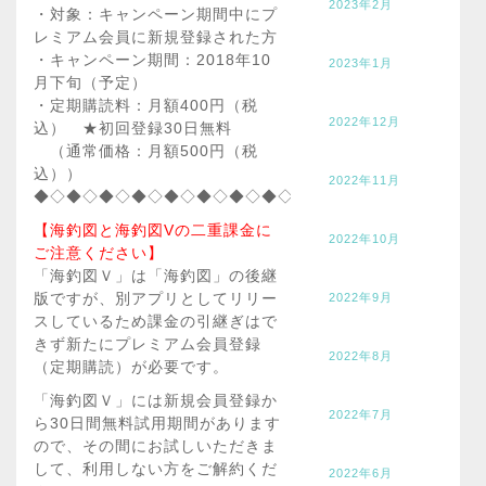
2023年2月
・対象：キャンペーン期間中にプ
レミアム会員に新規登録された方
・キャンペーン期間：2018年10
2023年1月
月下旬（予定）
・定期購読料：月額400円（税
2022年12月
込） ★初回登録30日無料
（通常価格：月額500円（税
込））
2022年11月
◆◇◆◇◆◇◆◇◆◇◆◇◆◇◆◇◆◇◆◇◆◇◆◇◆◇◆
【海釣図と海釣図Vの二重課金に
2022年10月
ご注意ください】
「海釣図Ｖ」は「海釣図」の後継
版ですが、別アプリとしてリリー
2022年9月
スしているため課金の引継ぎはで
きず新たにプレミアム会員登録
2022年8月
（定期購読）が必要です。
「海釣図Ｖ」には新規会員登録か
2022年7月
ら30日間無料試用期間があります
ので、その間にお試しいただきま
して、利用しない方をご解約くだ
2022年6月