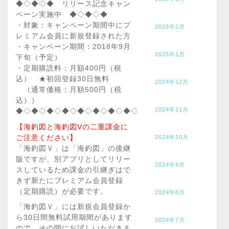
◆◇◆◇◆ リリース記念キャン
ペーン実施中 ◆◇◆◇◆
・対象：キャンペーン期間中にプ
2025年2月
レミアム会員に新規登録された方
・キャンペーン期間：2018年9月
2025年1月
下旬（予定）
・定期購読料：月額400円（税
込） ★初回登録30日無料
2024年12月
（通常価格：月額500円（税
込））
2024年11月
◆◇◆◇◆◇◆◇◆◇◆◇◆◇◆◇◆◇◆◇◆◇◆◇◆◇◆
【海釣図と海釣図Vの二重課金に
ご注意ください】
2024年10月
「海釣図Ｖ」は「海釣図」の後継
版ですが、別アプリとしてリリー
2024年9月
スしているため課金の引継ぎはで
きず新たにプレミアム会員登録
（定期購読）が必要です。
2024年8月
「海釣図Ｖ」には新規会員登録か
ら30日間無料試用期間があります
2024年7月
ので、その間にお試しいただきま