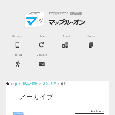
Service
Release
About
Press
Recruit
Contact
top
製品情報
2018年
9月
アーカイブ
Archives