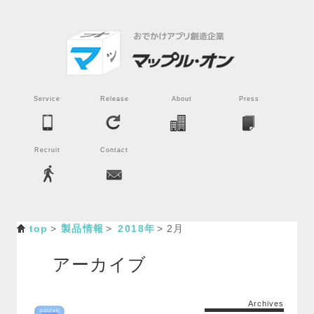
Service
Release
About
Press
Recruit
Contact
top
製品情報
2018年
2月
アーカイブ
Archives