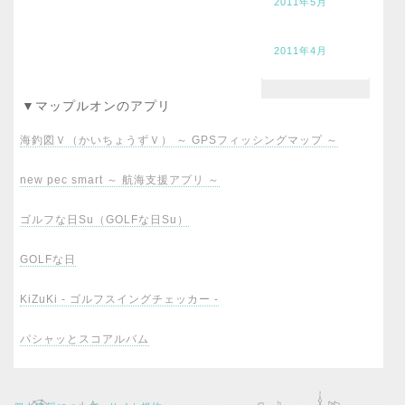
2011年5月
2011年4月
▼マップルオンのアプリ
海釣図Ｖ（かいちょうずＶ） ～ GPSフィッシングマップ ～
new pec smart ～ 航海支援アプリ ～
ゴルフな日Su（GOLFな日Su）
GOLFな日
KiZuKi - ゴルフスイングチェッカー -
パシャッとスコアルバム