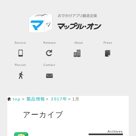
Service
Release
About
Press
Recruit
Contact
top
製品情報
2017年
1月
アーカイブ
Archives