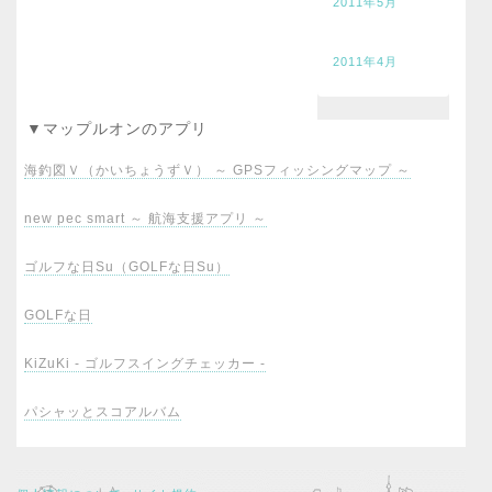
2011年5月
2011年4月
▼マップルオンのアプリ
海釣図Ｖ（かいちょうずＶ） ～ GPSフィッシングマップ ～
new pec smart ～ 航海支援アプリ ～
ゴルフな日Su（GOLFな日Su）
GOLFな日
KiZuKi - ゴルフスイングチェッカー -
パシャッとスコアルバム