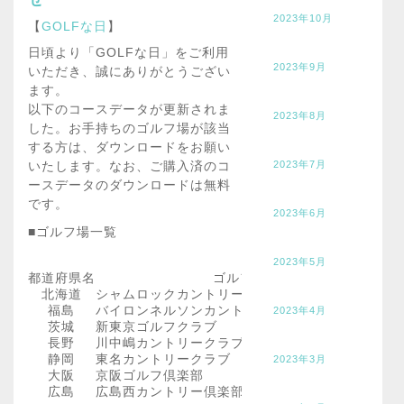
2023年10月
【
GOLFな日
】
日頃より「GOLFな日」をご利用
2023年9月
いただき、誠にありがとうござい
ます。
以下のコースデータが更新されま
2023年8月
した。お手持ちのゴルフ場が該当
する方は、ダウンロードをお願い
2023年7月
いたします。なお、ご購入済のコ
ースデータのダウンロードは無料
です。
2023年6月
■ゴルフ場一覧
2023年5月
都道府県名
ゴルフ場名
北海道
シャムロックカントリー倶楽部 新千歳空港コース
福島
バイロンネルソンカントリークラブ
2023年4月
茨城
新東京ゴルフクラブ
長野
川中嶋カントリークラブ
静岡
東名カントリークラブ
2023年3月
大阪
京阪ゴルフ倶楽部
広島
広島西カントリー倶楽部