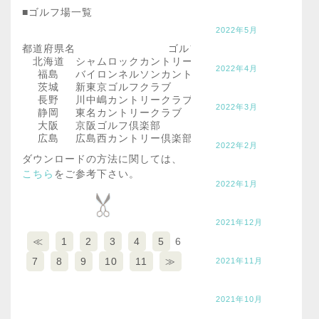
■ゴルフ場一覧
2022年5月
都道府県名
ゴルフ場名
北海道
シャムロックカントリー倶楽部 新千歳空港コース
2022年4月
福島
バイロンネルソンカントリークラブ
茨城
新東京ゴルフクラブ
長野
川中嶋カントリークラブ
2022年3月
静岡
東名カントリークラブ
大阪
京阪ゴルフ倶楽部
広島
広島西カントリー倶楽部
2022年2月
ダウンロードの方法に関しては、
こちら
をご参考下さい。
2022年1月
2021年12月
≪
1
2
3
4
5
6
7
8
9
10
11
≫
2021年11月
2021年10月