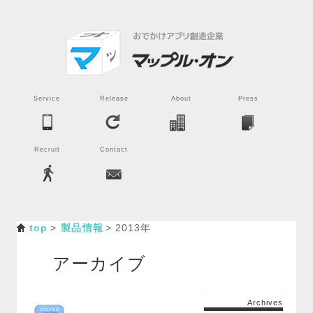
Service
Release
About
Press
Recruit
Contact
top
製品情報
2013年
アーカイブ
Archives