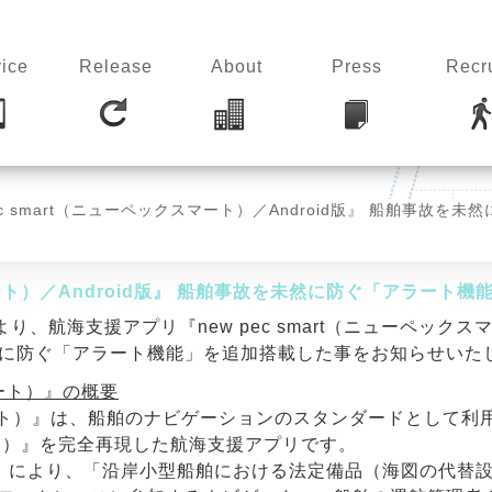
ice
Release
About
Press
Recru
pec smart（ニューペックスマート）／Android版』 船舶事故
スマート）／Android版』 船舶事故を未然に防ぐ「アラート
り、航海支援アプリ『new pec smart（ニューペックスマ
に防ぐ「アラート機能」を追加搭載
した事をお知らせいた
スマート）』の概要
ート）』
は、船舶のナビゲーションのスタンダードとして利
ペック）』を完全再現した航海支援アプリです。
I）により、「沿岸小型船舶における法定備品（海図の代替