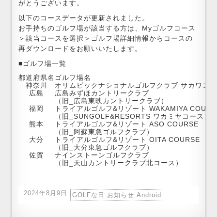
がとうございます。
以下のコースデータが更新されました。
お手持ちのゴルフ場が該当する方は、Myゴルフコース
＞該当コースを選択＞ゴルフ場詳細情報からコースの
再ダウンロードをお願いいたします。
■ゴルフ場一覧
都道府県名
ゴルフ場名
神奈川
オリムピックナショナルゴルフクラブ サカワコー
広島
広島みずほカントリークラブ
（旧_広島東映カントリークラブ）
福岡
トライアルゴルフ&リゾート WAKAMIYA COURS
（旧_SUNGOLF&RESORTS ワカミヤコース）
熊本
トライアルゴルフ&リゾート ASO COURSE
（旧_阿蘇東急ゴルフクラブ）
大分
トライアルゴルフ&リゾート OITA COURSE
（旧_大分東急ゴルフクラブ）
佐賀
ナインストーンゴルフクラブ
（旧_天山カントリークラブ北コース）
2024年8月9日
GOLFな日 お知らせ Android