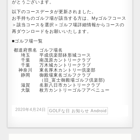
がとうございます。
以下のコースデータが更新されました。
お手持ちのゴルフ場が該当する方は、Myゴルフコース
＞該当コースを選択＞ゴルフ場詳細情報からコースの
再ダウンロードをお願いいたします。
■ゴルフ場一覧
都道府県名
ゴルフ場名
埼玉
平成倶楽部鉢形城コース
千葉
南茂原カントリークラブ
千葉
万木城カントリークラブ
神奈川
東名厚木カントリー倶楽部
静岡
御殿場東名ゴルフクラブ
（旧_富士御殿場ゴルフ倶楽部)
滋賀
名新八日市カントリークラブ
大阪
枚方カントリーゴルフアベニュー
2020年4月24日
GOLFな日 お知らせ Android