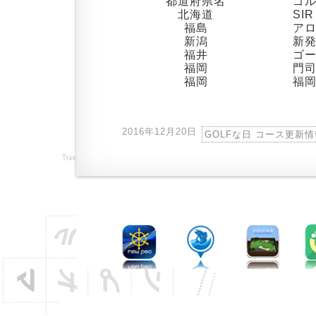
都道府県名
ゴ
北海道
SI
福島
ア
新潟
新
福井
ゴ
福岡
門
福岡
福
2016年12月20日
GOLFな日 コース更新情報 